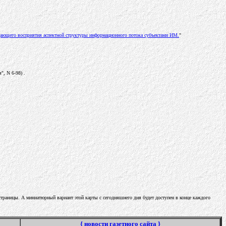
дающего восприятия аспектной структуры информационного потока субъектами ИМ.
"
", N 6-98) .
 страницы. А миниатюрный вариант этой карты с сегодняшнего дня будет доступен в конце каждого
{ новости газетного сайта }