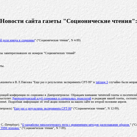
Новости сайта газеты "Соционические чтения"
ой роли юмора в соционике
" ("Соционические чтения", N 4-99)
ы заинтересовавших их номеров "Соционических чтений".
еты.
льяшевича и В.Л.Павлова "Еще раз о результатах эксперимента СРТ-99" в
таблице 3
случайно были неправ
дующей конференции по соционике в Днeпропетровске. Обращаем внимание читателей газеты и посетителей
 выступят
Днепропетровский клуб соционики и социальных технологий
и редакция нашей газеты, состоится
Internet. Подробная информация об этой акции появится на нашем сайте во второй половине апреля.
петровск) "
Еще раз о результатах эксперимента СРТ-99
" ("Соционические чтения", N 12-99).
С.-Петербург). "
О разработке типологического теста с применением методов распознавания образов.
" ("С
 ТИМ психики.
" ("Соционические чтения", N 7-99).