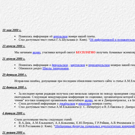
10 мая 2000 г.
Появилась информация об
апрельском
номере нашей газеты.
Стал доступным текст статьи Г.А.Шульмана (г. Киев). "
Об информативной и познавательн
23 апреля 2000 г.
Мы начинаем
акцию
, участники которой смогут
БЕСПЛАТНО
получить бумажные экземпляр
21 апреля 2000 г.
Появилась информация о
февральском
,
мартовском
и
первоапрельском
номерах нашей газ
Обновился раздел
Школы типирования
.
29 февраля 2000 г.
Исправлена ошибка, допущенная при последнем обновлении газетного сайта: в статье А.М.Е
22 февраля 2000 г.
За последнее время редакция получила уже несколько запросов по поводу проведения сле
ежегодными. Следующая международная конференция по соционике, организатором которой
чтения" все-таки планируют организовать масштабную
акцию
, но не в Днепропетровске, а в 
Стала доступной информация о
декабрьском
и
январском
номерах газеты.
Стал доступным текст статьи А.М.Ельяшевича (г. С.-Петербург) и В.Л.Павлова (г. Днепро
4 февраля 2000 г.
Стали доступными тексты следующих статей:
В.А.Дюк, А.М.Ельяшевич, А.А.Коваленко, Е.Ю.Петрова, Г.Р.Рейнин, А.В.Филимонов (г. 
Ю.В.Росланкина (г. Киев). "
Обобщенные формулы социальных идеологических концепций
21 января 2000 г.