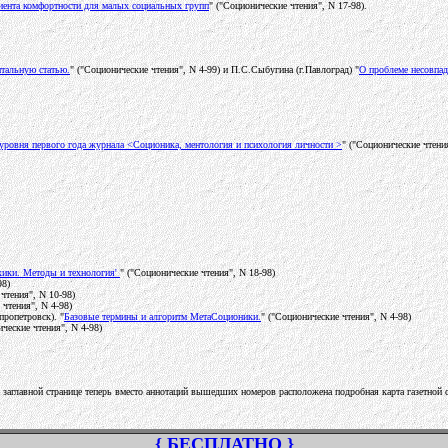
иента комфортности для малых социальных групп
" ("Соционические чтения", N 17-98).
нтальную статью.
" ("Соционические чтения", N 4-99) и П.С.Сыбугина (г.Павлоград) "
О проблеме несовпа
уровня первого года журнала <Соционика, ментология и психология личности >
" ("Соционические чтения
хики. Методы и технология'
" ("Соционические чтения", N 18-98)
98)
чтения", N 10-98)
 чтения", N 4-98)
ропетровск). "
Базовые термины и алгоритм МетаСоционики.
" ("Соционические чтения", N 4-98)
ические чтения", N 4-98)
 На заглавной странице теперь вместо аннотаций вышедших номеров расположена подробная карта газетной
{ БЕСПЛАТНО }