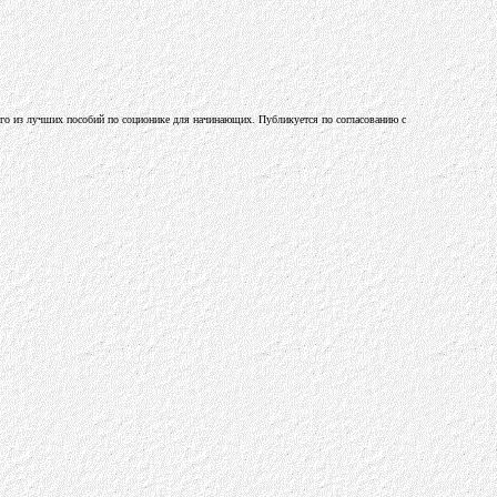
ного из лучших пособий по соционике для начинающих. Публикуется по согласованию с