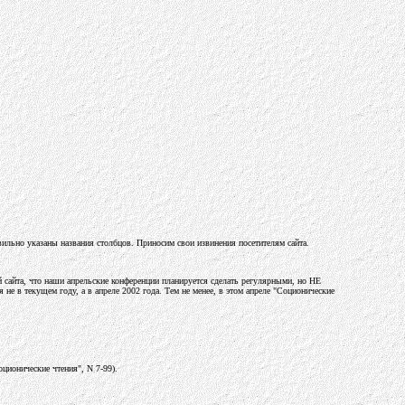
:
ильно указаны названия столбцов. Приносим свои извинения посетителям сайта.
 сайта, что наши апрельские конференции планируется сделать регулярными, но HE
 не в текущем году, а в апреле 2002 года. Тем не менее, в этом апреле "Соционические
оционические чтения", N 7-99).