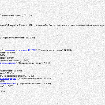
"Соционические чтения", N 11-99).
ирмой "Доверие" в Киеве в 1991 г., чрезвычайно быстро разошлась и сразу завоевала себе авторитет од
 ("Соционические чтения", N 10-99).
. "
Что показал эксперимент СРТ-99.
" ("Соционические чтения", N 9-99)
тения", N 9-99)
9-99)
ения", N 9-99)
оционические чтения", N 9-99)
т продолжается.
" ("Соционические чтения", N 9-99)
ские чтения", N 9-99)
ения", N 9-99)
 ("Соционические чтения", N 5-99)
 или интеграция?
" ("Соционические чтения", N 5-99)
5-99)
го метаболизма
" ("Соционические чтения", N 5-99)
ния", N 5-99)
)
 5-99)