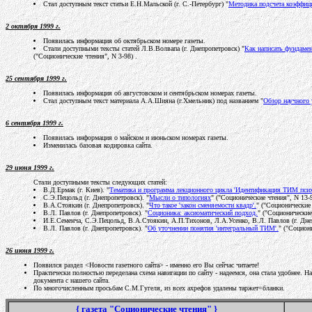
Стал доступным текст статьи Е.Н.Мальской (г. С.-Петербург) "
Методика подсчета коэффиц
2 октября 1999 г.
Появилась информация об октябрьском номере газеты.
Стали доступными тексты статей Л.В.Волвапа (г. Днепропетровск) "
Как написать фундаме
("Соционические чтения", N 3-98) .
25 сентября 1999 г.
Появилась информация об августовском и сентябрьском номерах газеты.
Стал доступным текст материала А.А.Шияна (г.Хмельник) под названием "
Обзор научного 
6 сентября 1999 г.
Появилась информация о майском и июньском номерах газеты.
Изменилась базовая кодировка сайта.
29 июня 1999 г.
Стали доступными тексты следующих статей:
В.Д.Ермак (г. Киев). "
Тематика и программа лекционного цикла 'Идентификация ТИМ пси
С.Э.Пецольд (г. Днепропетровск). "
Мысли о типологиях
" ("Соционические чтения", N 13-
В.А.Стоякин (г. Днепропетровск). "
Что такое 'закон сменяемости квадр'.
" ("Соционические 
В.Л. Павлов (г. Днепропетровск). "
Соционика: аксиоматический подход.
" ("Соционические
И.Е.Семенча, С.Э.Пецольд, В.А.Стоякин, А.П.Тихонов, Л.А.Усенко, В.Л. Павлов (г. Днеп
В.Л. Павлов (г. Днепропетровск). "
Об уточнении понятия 'интегральный ТИМ'.
" ("Социон
26 июня 1999 г.
Появился раздел <Новости газетного сайта> - именно его Вы сейчас читаете!
Практически полностью переделана схема навигации по сайту - надеемся, она стала удобнее.
документа с нашего сайта.
По многочисленным просьбам С.М.Гугеля, из всех ахрефов удалены таржет=бланки.
{ газета "Соционические чтения" }