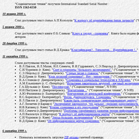
"Соционические чтения" получили International Standard Serial Number :
ISSN 1563-6550
.
10 января 2000 г.
Стал доступным текст статьи А.П.Козолупа "
К вопросу об идентификации типов личности
" (
5 января 2000 г.
Стал доступным текст книги О.Б.Слинько "
Ключ к сердцу - соционика
". Книга была издана ф
автором.
28 декабря 1999 г.
Стал доступным текст статьи В.Д.Ермака "
Классификация?.. Типология... Идентификация !..
"
11 октября 1999 г.
Стали доступными тексты следующих статей:
В.Л.Павлов, Н.Л.Малая, И.Е.Семенча, В.И.Гудрамович, С.Э.Пецольд (г. Днепропетровск)
С.И.Чурюмов (г. Киев). "
Свет и горизонты "большого эксперимента".
" ("Соционические ч
С.Э.Пецольд (г. Днепропетровск). "
Старые песни о главном.
" ("Соционические чтения", N 
В.Д.Ермак (г. Киев). "
Крах иллюзий соционики?.. Нет - типоведения !
" ("Соционические чт
В.А.Стоякин (г. Днепропетровск). "
Соционика и социальные технологии в XXI веке.
" ("С
А.М.Ельяшевич (г. С.-Петербург). "
Испытание закончилось неудачей - научный эксперимен
Г.А.Шульман (г. Киев). "
Послевкусие.
" ("Соционические чтения", N 9-99)
Н.И.Пистунов (г. Днепропетровск). "
Впечатления...
" ("Соционические чтения", N 9-99)
А.Ю.Филиппова (г. Екатеринбург). "
Впечатления от апрельской конференции.
" ("Социониче
В.С.Борисова (г. Екатеринбург). "
Весна. Днепропетровск. Соционика.
" ("Соционические чт
В.Л.Павлов (г. Днепропетровск) "
Каким быть соционическому информационному центру?
"
А.Г.Лесничев (г.Барнаул) "
Эксперимент завершился, что дальше - прежняя разрозненность
И.В.Каганец (г. Киев) "
Кризис соционики и его преодоление
" ("Соционические чтения", N 
И.Е.Семенча (г.Днепропетровск) "
Проблемы современного развития теории информационно
А.П.Васильчук (г.Шаргород) "
К вопросу об информационном центре
" ("Соционические чте
С.И.Чурюмов (г. Киев) "
Эпоха больших экспериментов
" ("Соционические чтения", N 5-99
В.Д.Ермак (г. Киев) "
Об информационном центре соционики.
" ("Соционические чтения", N
6 октября 1999 г.
Появилась возможность загрузки
ZIP-архива
газетной страницы.